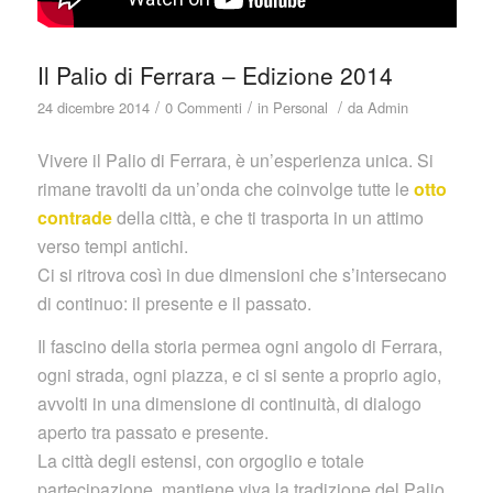
Il Palio di Ferrara – Edizione 2014
/
/
/
24 dicembre 2014
0 Commenti
in
Personal
da
Admin
Vivere il Palio di Ferrara, è un’esperienza unica. Si
rimane travolti da un’onda che coinvolge tutte le
otto
contrade
della città, e che ti trasporta in un attimo
verso tempi antichi.
Ci si ritrova così in due dimensioni che s’intersecano
di continuo: il presente e il passato.
Il fascino della storia permea ogni angolo di Ferrara,
ogni strada, ogni piazza, e ci si sente a proprio agio,
avvolti in una dimensione di continuità, di dialogo
aperto tra passato e presente.
La città degli estensi, con orgoglio e totale
partecipazione, mantiene viva la tradizione del Palio