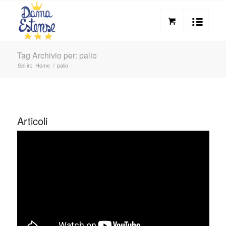
Tag Archivio per: palio
Sei in:
Home
/
palio
Articoli