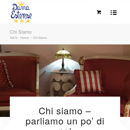
Chi Siamo
Sei in:
Home
/
Chi Siamo
Chi siamo –
parliamo un po’ di