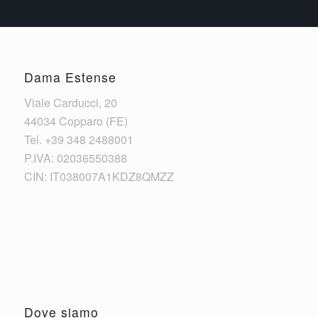
Dama Estense
Viale Carducci, 20
44034 Copparo (FE)
Tel. +39 348 2488001
P.IVA: 02036550388
CIN: IT038007A1KDZ8QMZZ
Dove siamo