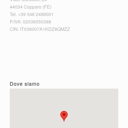
44034 Copparo (FE)
Tel. +39 348 2488001
P.IVA: 02036550388
CIN: IT038007A1KDZ8QMZZ
Dove siamo