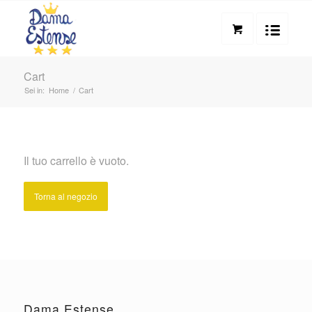
Cart
Sei in:
Home
/
Cart
Il tuo carrello è vuoto.
Torna al negozio
Dama Estense