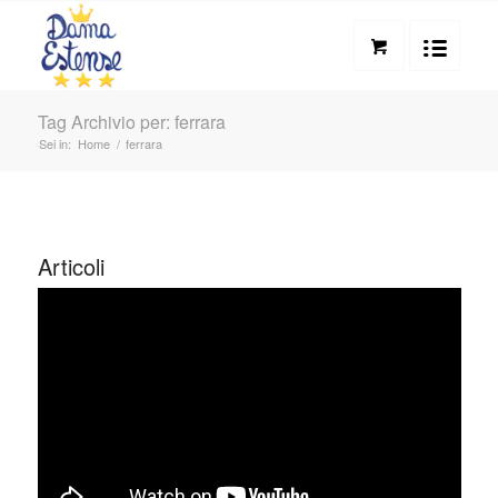
Tag Archivio per: ferrara
Sei in:
Home
/
ferrara
Articoli