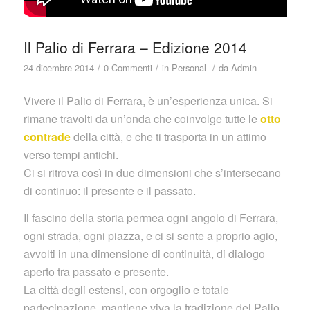
Il Palio di Ferrara – Edizione 2014
/
/
/
24 dicembre 2014
0 Commenti
in
Personal
da
Admin
Vivere il Palio di Ferrara, è un’esperienza unica. Si
rimane travolti da un’onda che coinvolge tutte le
otto
contrade
della città, e che ti trasporta in un attimo
verso tempi antichi.
Ci si ritrova così in due dimensioni che s’intersecano
di continuo: il presente e il passato.
Il fascino della storia permea ogni angolo di Ferrara,
ogni strada, ogni piazza, e ci si sente a proprio agio,
avvolti in una dimensione di continuità, di dialogo
aperto tra passato e presente.
La città degli estensi, con orgoglio e totale
partecipazione, mantiene viva la tradizione del Palio