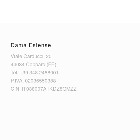
Dama Estense
Viale Carducci, 20
44034 Copparo (FE)
Tel. +39 348 2488001
P.IVA: 02036550388
CIN: IT038007A1KDZ8QMZZ