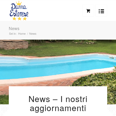
News
Sei in:
Home
/
News
News – I nostri
aggiornamenti